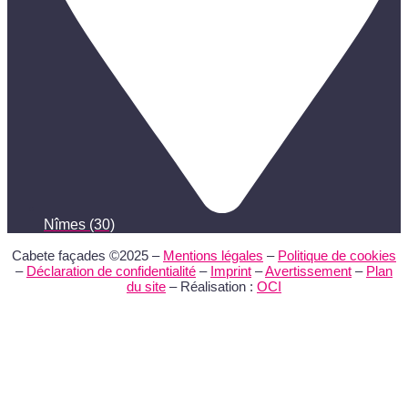
Nîmes (30)
Cabete façades ©2025 –
Mentions légales
–
Politique de cookies
–
Déclaration de confidentialité
–
Imprint
–
Avertissement
–
Plan
du site
– Réalisation :
OCI