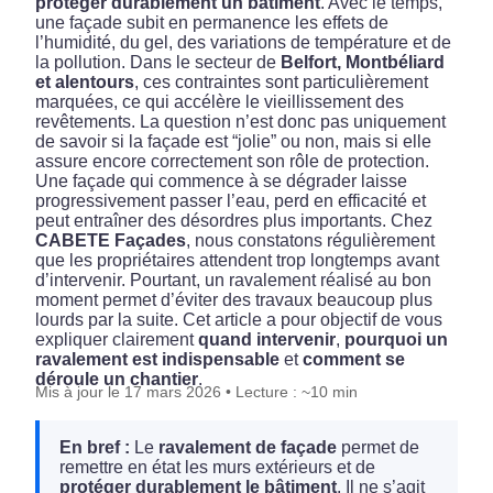
protéger durablement un bâtiment
. Avec le temps,
une façade subit en permanence les effets de
l’humidité, du gel, des variations de température et de
la pollution. Dans le secteur de
Belfort, Montbéliard
et alentours
, ces contraintes sont particulièrement
marquées, ce qui accélère le vieillissement des
revêtements. La question n’est donc pas uniquement
de savoir si la façade est “jolie” ou non, mais si elle
assure encore correctement son rôle de protection.
Une façade qui commence à se dégrader laisse
progressivement passer l’eau, perd en efficacité et
peut entraîner des désordres plus importants. Chez
CABETE Façades
, nous constatons régulièrement
que les propriétaires attendent trop longtemps avant
d’intervenir. Pourtant, un ravalement réalisé au bon
moment permet d’éviter des travaux beaucoup plus
lourds par la suite. Cet article a pour objectif de vous
expliquer clairement
quand intervenir
,
pourquoi un
ravalement est indispensable
et
comment se
déroule un chantier
.
Mis à jour le
17 mars 2026
• Lecture : ~10 min
En bref :
Le
ravalement de façade
permet de
remettre en état les murs extérieurs et de
protéger durablement le bâtiment
. Il ne s’agit